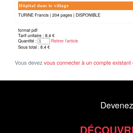
Hôpital dans le village
TURINE Francis
|
204 pages
|
DISPONIBLE
format pdf
Tarif unitaire : 8.4 €
Quantité :
Retirer l'article
Sous total : 8.4 €
Vous devez
vous connecter à un compte existant
Devenez
DÉCOUVR