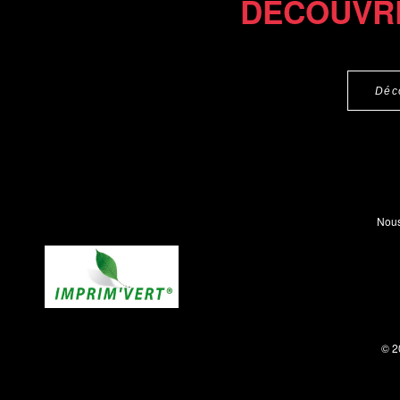
DÉCOUVR
Déc
Nous
© 2