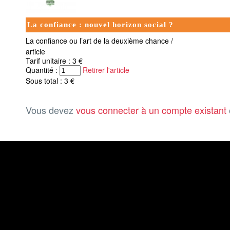
La confiance : nouvel horizon social ?
La confiance ou l’art de la deuxième chance /
article
Tarif unitaire : 3 €
Quantité :
Retirer l'article
Sous total : 3 €
Vous devez
vous connecter à un compte existant