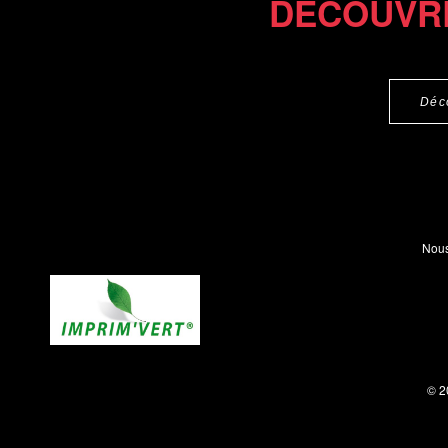
DÉCOUVR
Déc
Nous
© 2