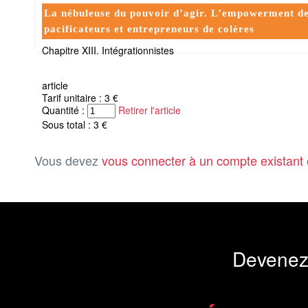
La nébuleuse du pouvoir d’agir. L’empowerment des
pacificateurs et entrepreneurs de colères
Chapitre XIII. Intégrationnistes
article
Tarif unitaire : 3 €
Quantité :
Retirer l'article
Sous total : 3 €
Vous devez
vous connecter à un compte existant
Devenez