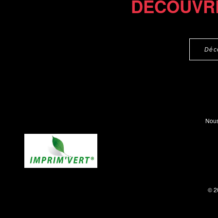
DÉCOUVR
Déc
Nous
© 2