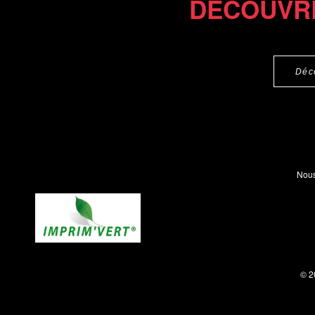
DÉCOUVR
Déc
Nous
© 2