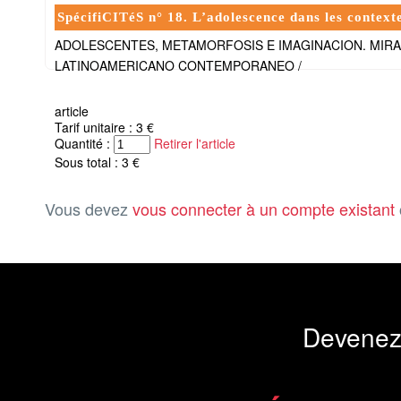
SpécifiCITéS n° 18. L’adolescence dans les context
ADOLESCENTES, METAMORFOSIS E IMAGINACION. MIRA
LATINOAMERICANO CONTEMPORANEO /
article
Tarif unitaire : 3 €
Quantité :
Retirer l'article
Sous total : 3 €
Vous devez
vous connecter à un compte existant
Devenez