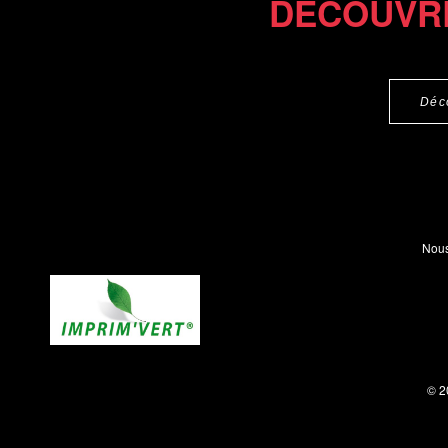
DÉCOUVR
Déc
Nous
© 2