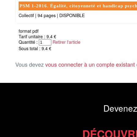
PSM 1-2016. Égalité, citoyenneté et handicap psych
Collectif
|
94 pages
|
DISPONIBLE
format pdf
Tarif unitaire : 9.4 €
Quantité :
Retirer l'article
Sous total : 9.4 €
Vous devez
vous connecter à un compte existant
Devenez
DÉCOUVR