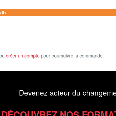
elle
ou
créer un compte
pour poursuivre la commande.
Devenez acteur du changeme
DÉCOUVREZ NOS FORMA