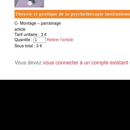
Théorie et pratique de la psychothérapie institutionn
C- Montage – parrainage
article
Tarif unitaire : 3 €
Quantité :
Retirer l'article
Sous total : 3 €
Vous devez
vous connecter à un compte existant