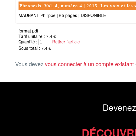
Phronesis. Vol. 4, numéro 4 | 2015. Les voix et le
MAUBANT Philippe
|
65 pages
|
DISPONIBLE
format pdf
Tarif unitaire : 7.4 €
Quantité :
Retirer l'article
Sous total : 7.4 €
Vous devez
vous connecter à un compte existant
Devenez
DÉCOUVR