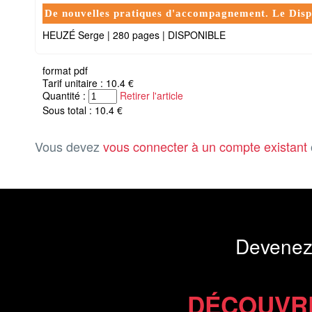
De nouvelles pratiques d'accompagnement. Le Dispo
HEUZÉ Serge
|
280 pages
|
DISPONIBLE
format pdf
Tarif unitaire : 10.4 €
Quantité :
Retirer l'article
Sous total : 10.4 €
Vous devez
vous connecter à un compte existant
Devenez
DÉCOUVR