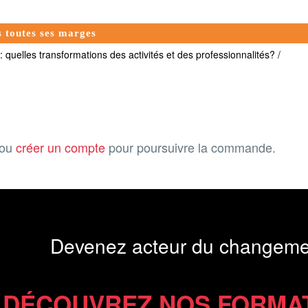
ns toutes ses marges
: quelles transformations des activités et des professionnalités? /
ou
créer un compte
pour poursuivre la commande.
Devenez acteur du changeme
DÉCOUVREZ NOS FORMA