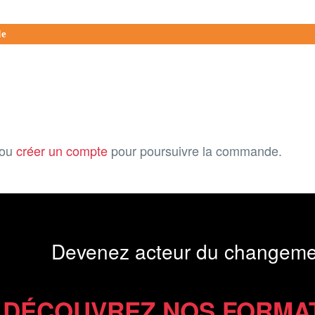
de
ou
créer un compte
pour poursuivre la commande.
Devenez acteur du changeme
DÉCOUVREZ NOS FORMA