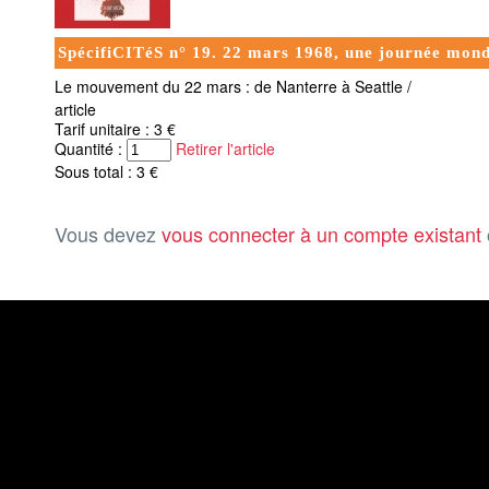
SpécifiCITéS n° 19. 22 mars 1968, une journée mon
Le mouvement du 22 mars : de Nanterre à Seattle /
article
Tarif unitaire : 3 €
Quantité :
Retirer l'article
Sous total : 3 €
Vous devez
vous connecter à un compte existant