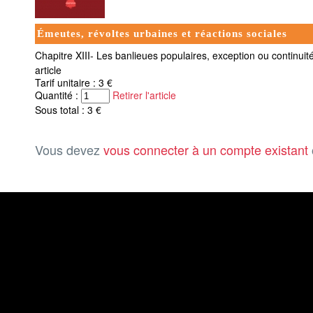
Émeutes, révoltes urbaines et réactions sociales
Chapitre XIII- Les banlieues populaires, exception ou continuité
article
Tarif unitaire : 3 €
Quantité :
Retirer l'article
Sous total : 3 €
Vous devez
vous connecter à un compte existant