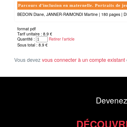
Parcours d’inclusion en maternelle. Portraits de je
BEDOIN Diane, JANNER-RAIMONDI Martine
|
180 pages
|
D
format pdf
Tarif unitaire : 8.9 €
Quantité :
Retirer l'article
Sous total : 8.9 €
Vous devez
vous connecter à un compte existant
Devenez
DÉCOUVR