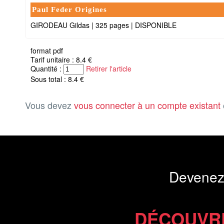
Paul Feder Origines
GIRODEAU Gildas
|
325 pages
|
DISPONIBLE
format pdf
Tarif unitaire : 8.4 €
Quantité :
Retirer l'article
Sous total : 8.4 €
Vous devez
vous connecter à un compte existant
Devenez
DÉCOUVR