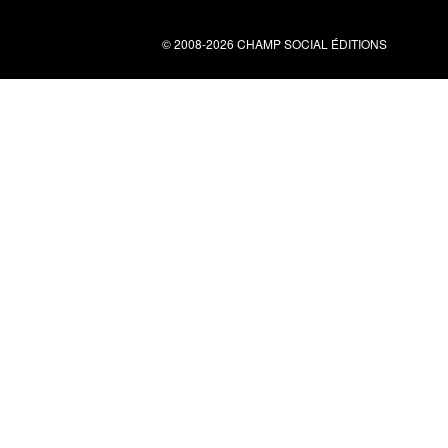
© 2008-2026 CHAMP SOCIAL ÉDITIONS
Nous contacter
34 bis rue clérisseau - 30000 Nîmes
Tel : 04 66 29 10 04
contact@champsocial.com
Liens utiles
À PROPOS
NEWSLETTER
LIENS
CGV