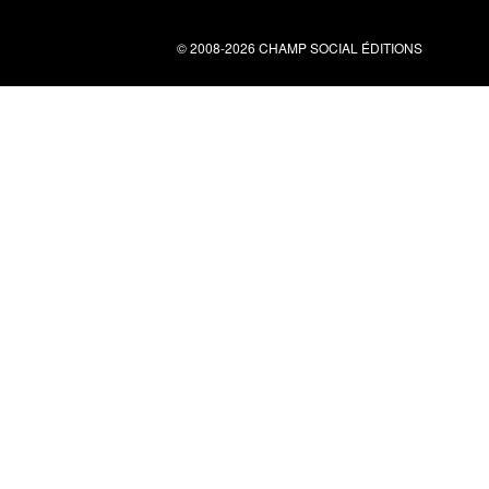
© 2008-2026 CHAMP SOCIAL ÉDITIONS
Nous contacter
34 bis rue clérisseau - 30000 Nîmes
Tel : 04 66 29 10 04
contact@champsocial.com
Liens utiles
À PROPOS
NEWSLETTER
LIENS
CGV