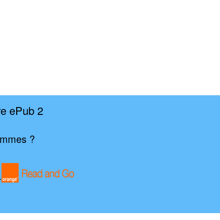
re ePub 2
 femmes ?