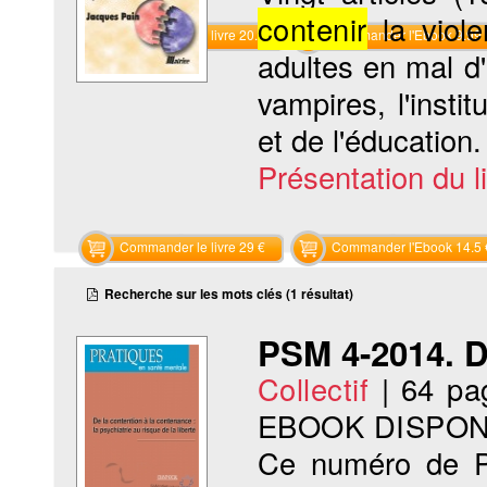
contenir
la viole
Commander le livre 20.5 €
Commander l'Ebook 9.99 
adultes en mal d
vampires, l'instit
et de l'éducation
Présentation du li
Commander le livre 29 €
Commander l'Ebook 14.5 
Recherche sur les mots clés (1 résultat)
PSM 4-2014. D
Collectif
|
64 pa
EBOOK DISPON
Ce numéro de Pr