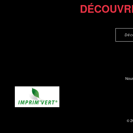
DÉCOUVR
Déc
Nous
© 2