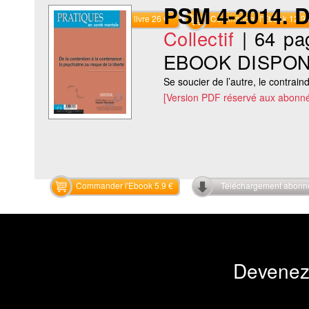
PSM 4-2014. D
Commander le livre 26 €
Commander l'Ebook 12.9 
Collectif
|
64 pa
EBOOK DISPON
Se soucier de l’autre, le contraind
[Version PDF réservé aux abonné
Commander l'Ebook 5.9 €
Téléchargement abon
Devenez