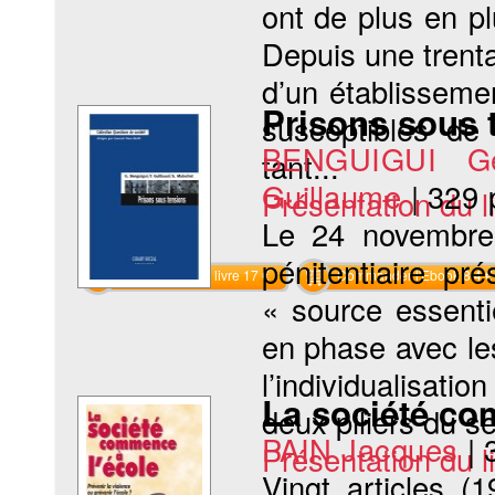
ont de plus en p
Depuis une trent
d’un établisseme
Prisons sous 
susceptibles de 
BENGUIGUI Ge
tant...
Guillaume
|
329 
Présentation du li
Le 24 novembre 
pénitentiaire p
Commander le livre 17 €
Commander l'Ebook 8.4 €
« source essentie
en phase avec le
l’individualisatio
La société co
deux piliers du ser
PAIN Jacques
|
Présentation du li
Vingt articles (