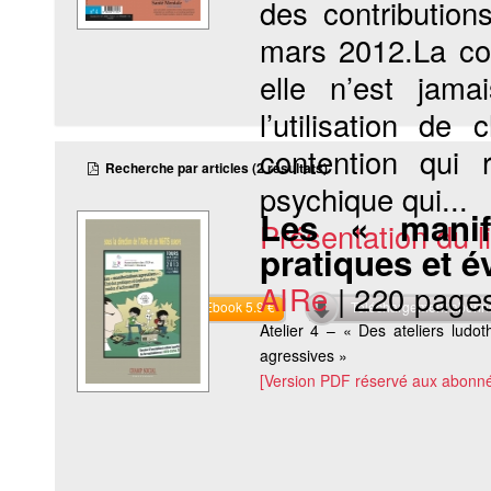
des contribution
mars 2012.La con
elle n’est jam
l’utilisation d
contention qui 
Recherche par articles (2 résultats)
psychique qui...
Les « manif
Présentation du li
pratiques et 
AIRe
|
220 page
Commander l'Ebook 5.9 €
Téléchargement abon
Atelier 4 – « Des ateliers ludo
agressives »
[Version PDF réservé aux abonné