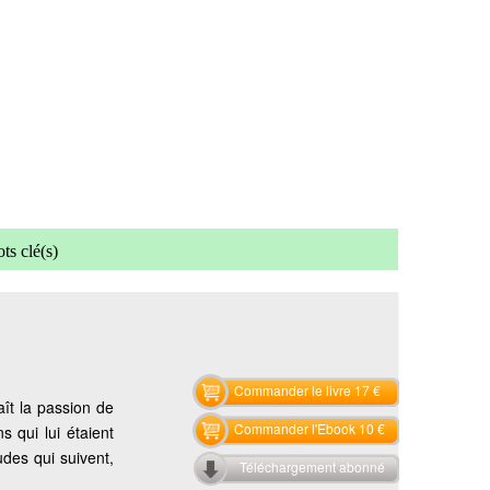
ts clé(s)
Commander le livre 17 €
aît la passion de
Commander l'Ebook 10 €
s qui lui étaient
udes qui suivent,
Téléchargement abonné