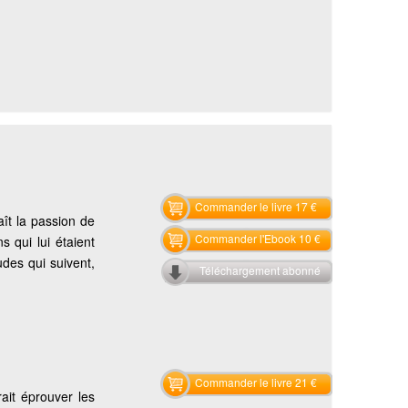
Commander le livre 17 €
aît la passion de
Commander l'Ebook 10 €
s qui lui étaient
udes qui suivent,
Téléchargement abonné
Commander le livre 21 €
rait éprouver les