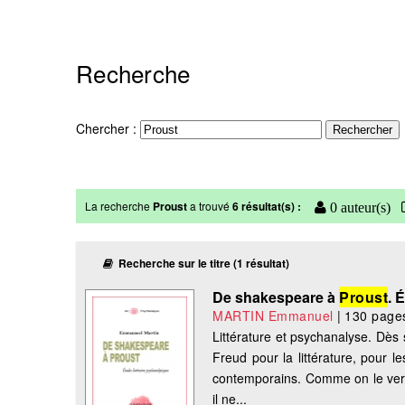
Recherche
Chercher :
La recherche
Proust
a trouvé
6 résultat(s) :
0 auteur(s)
Recherche sur le titre (1 résultat)
De shakespeare à
Proust
. 
MARTIN Emmanuel
|
130 page
Littérature et psychanalyse. Dès 
Freud pour la littérature, pour l
contemporains. Comme on le verra,
il ne...