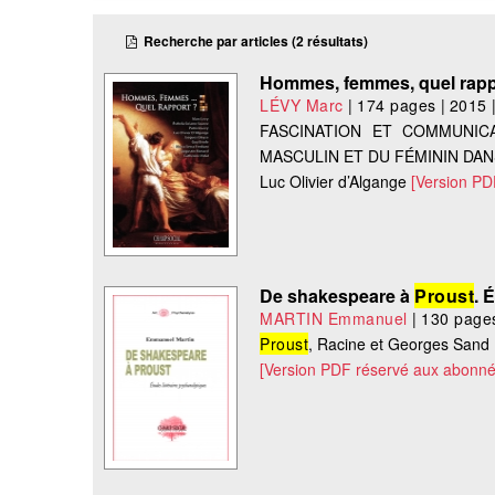
Recherche par articles (2 résultats)
Hommes, femmes, quel rapp
LÉVY Marc
|
174 pages
|
2015
FASCINATION ET COMMUNICA
MASCULIN ET DU FÉMININ DA
Luc Olivier d’Algange
[Version PD
De shakespeare à
Proust
. 
MARTIN Emmanuel
|
130 page
Proust
, Racine et Georges Sand
[Version PDF réservé aux abonné