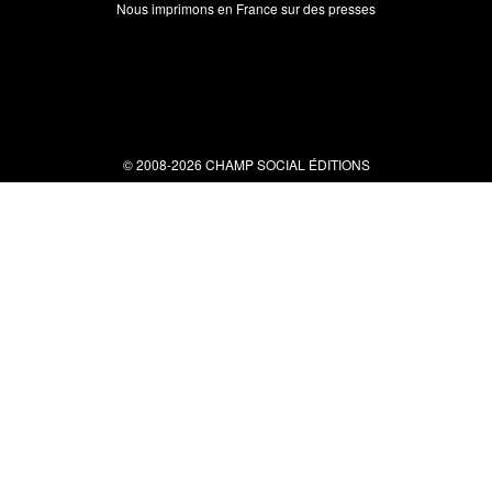
Nous imprimons en France sur des presses
© 2008-2026 CHAMP SOCIAL ÉDITIONS
Nous contacter
34 bis rue clérisseau - 30000 Nîmes
Tel : 04 66 29 10 04
contact@champsocial.com