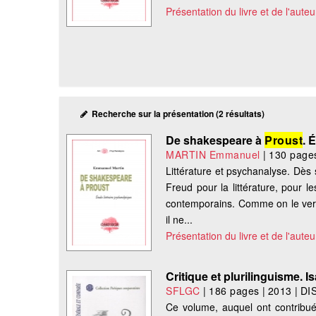
Présentation du livre et de l'auteu
Recherche sur la présentation (2 résultats)
De shakespeare à
Proust
. 
MARTIN Emmanuel
|
130 page
Littérature et psychanalyse. Dès 
Freud pour la littérature, pour l
contemporains. Comme on le verra,
il ne...
Présentation du livre et de l'auteu
Critique et plurilinguisme. Is
SFLGC
|
186 pages
|
2013
|
DI
Ce volume, auquel ont contribué d