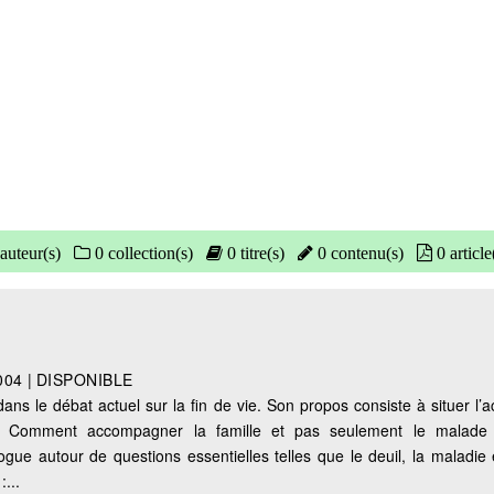
auteur(s)
0 collection(s)
0 titre(s)
0 contenu(s)
0 article
004
|
DISPONIBLE
 dans le débat actuel sur la fin de vie. Son propos consiste à situer 
ifs. Comment accompagner la famille et pas seulement le malad
gue autour de questions essentielles telles que le deuil, la maladie e
...