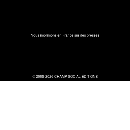
Nous imprimons en France sur des presses
© 2008-2026 CHAMP SOCIAL ÉDITIONS
Nous contacter
34 bis rue clérisseau - 30000 Nîmes
Tel : 04 66 29 10 04