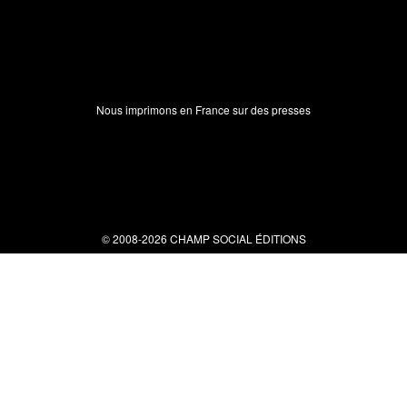
Nous imprimons en France sur des presses
© 2008-2026 CHAMP SOCIAL ÉDITIONS
Nous contacter
34 bis rue clérisseau - 30000 Nîmes
Tel : 04 66 29 10 04