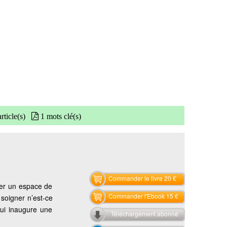
rticle(s)
1 mots clé(s)
Commander le livre 20 €
ier un espace de
Commander l'Ebook 15 €
 soigner n’est-ce
qui inaugure une
Téléchargement abonné