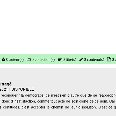
0 auteur(s)
0 collection(s)
0 titre(s)
0 contenu(s)
0 a
utragé
2021
|
DISPONIBLE
 reconquérir la démocratie, ce n’est rien d’autre que de se réappropr
on, donc d’insatisfaction, comme tout acte de soin digne de ce nom. Car
certitudes, c’est accepter le chemin de leur dissolution. C’est ce 