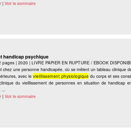
r
|
Voir le sommaire
 et handicap psychique
2 pages
|
2020
|
LIVRE PAPIER EN RUPTURE / EBOOK DISPONIB
t chez une personne handicapée, où se mêlent un tableau clinique de
érieures, avec le
vieillissement physiologique
du corps et ses cons
l clinique du vieillissement de personnes en situation de handicap e
...
r
|
Voir le sommaire