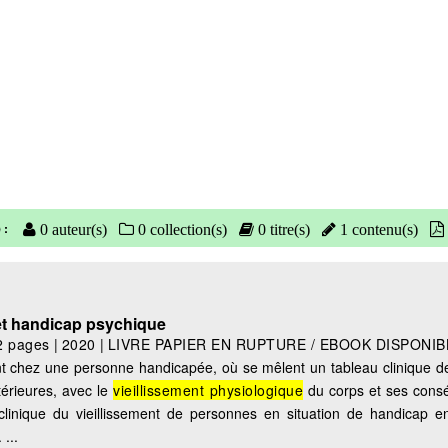
 :
0 auteur(s)
0 collection(s)
0 titre(s)
1 contenu(s)
 et handicap psychique
2 pages
|
2020
|
LIVRE PAPIER EN RUPTURE / EBOOK DISPONIB
t chez une personne handicapée, où se mêlent un tableau clinique de
érieures, avec le
vieillissement physiologique
du corps et ses cons
l clinique du vieillissement de personnes en situation de handicap e
...