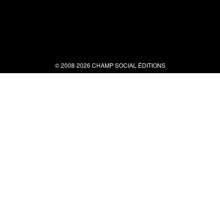
© 2008-2026 CHAMP SOCIAL ÉDITIONS
Nous contacter
34 bis rue clérisseau - 30000 Nîmes
Tel : 04 66 29 10 04
contact@champsocial.com
Liens utiles