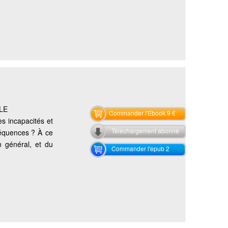
LE
Commander l'Ebook 9 €
s incapacités et
Téléchargement abonné
équences ? À ce
n général, et du
Commander l'epub 2