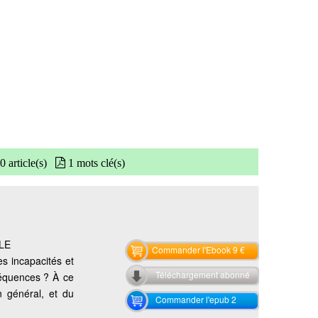
0 article(s)
1 mots clé(s)
LE
Commander l'Ebook 9 €
s incapacités et
Téléchargement abonné
équences ? À ce
n général, et du
Commander l'epub 2