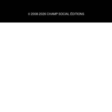
© 2008-2026 CHAMP SOCIAL ÉDITIONS
Nous contacter
34 bis rue clérisseau - 30000 Nîmes
Tel : 04 66 29 10 04
contact@champsocial.com
Liens utiles
À PROPOS
NEWSLETTER
LIENS