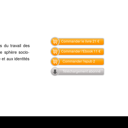
Commander le livre 21 €
es du travail des
Commander l'Ebook 11 €
le sphère socio-
et aux identités
Commander l'epub 2
Téléchargement abonné