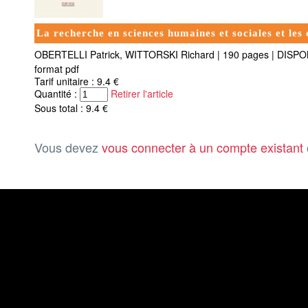
La recherche en sciences humaines et sociales et les 
OBERTELLI Patrick, WITTORSKI Richard
|
190 pages
|
DISPO
format pdf
Tarif unitaire : 9.4 €
Quantité :
Retirer l'article
Sous total : 9.4 €
Vous devez
vous connecter à un compte existant