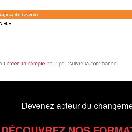
enjeux de sociétés
NIBLE
ou
créer un compte
pour poursuivre la commande.
Devenez acteur du changeme
DÉCOUVREZ NOS FORMA