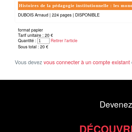
Histoires de la pédagogie institutionnelle : les mo
DUBOIS Arnaud
|
224 pages
|
DISPONIBLE
format papier
Tarif unitaire : 20 €
Quantité :
Retirer l'article
Sous total : 20 €
Vous devez
vous connecter à un compte existant
Devenez
DÉCOUVR