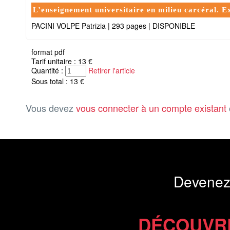
L’enseignement universitaire en milieu carcéral. E
PACINI VOLPE Patrizia
|
293 pages
|
DISPONIBLE
format pdf
Tarif unitaire : 13 €
Quantité :
Retirer l'article
Sous total : 13 €
Vous devez
vous connecter à un compte existant
Devenez
DÉCOUVR