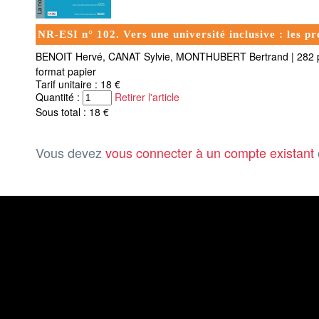
NR-ESI n° 102. Vers une université inclusive : les p
BENOIT Hervé, CANAT Sylvie, MONTHUBERT Bertrand
|
282 
format papier
Tarif unitaire : 18 €
Quantité :
Retirer l'article
Sous total : 18 €
Vous devez
vous connecter à un compte existant