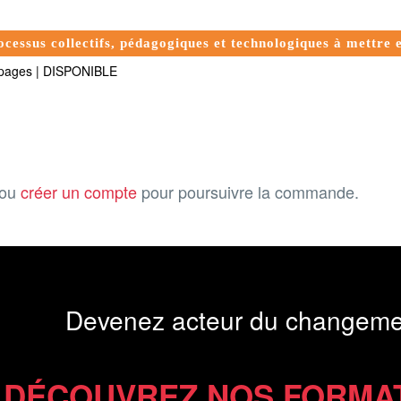
rocessus collectifs, pédagogiques et technologiques à mettre
pages
|
DISPONIBLE
ou
créer un compte
pour poursuivre la commande.
Devenez acteur du changeme
DÉCOUVREZ NOS FORMA