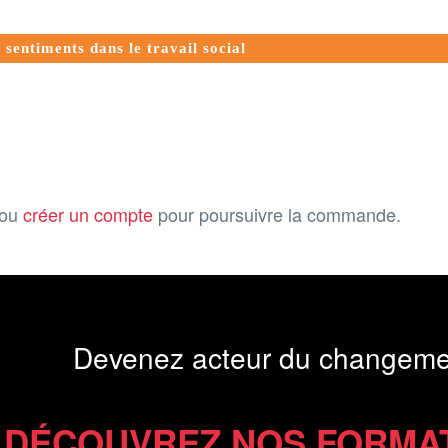
 sentiments dans le travail social
ou
créer un compte
pour poursuivre la commande.
Devenez acteur du changeme
DÉCOUVREZ NOS FORMA