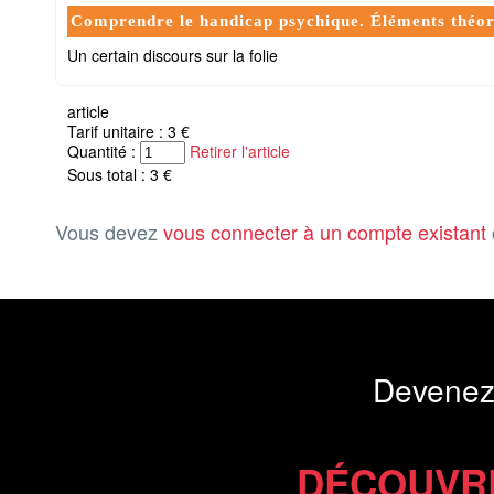
Comprendre le handicap psychique. Éléments théori
Un certain discours sur la folie
article
Tarif unitaire : 3 €
Quantité :
Retirer l'article
Sous total : 3 €
Vous devez
vous connecter à un compte existant
Devenez
DÉCOUVR