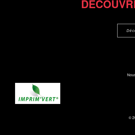
DÉCOUVR
Déc
Nous
© 2