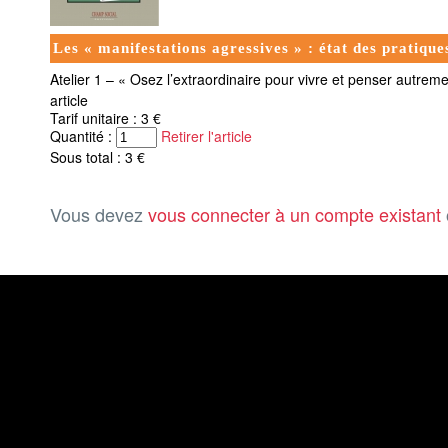
Les « manifestations agressives » : état des pratiqu
Atelier 1 – « Osez l’extraordinaire pour vivre et penser autremen
article
Tarif unitaire : 3 €
Quantité :
Retirer l'article
Sous total : 3 €
Vous devez
vous connecter à un compte existant