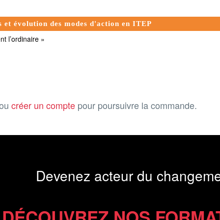
es et évolution des modes d'action en ITEP
t l’ordinaire »
ou
créer un compte
pour poursuivre la commande.
Devenez acteur du changeme
DÉCOUVREZ NOS FORMA