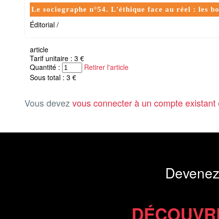
Le sociographe n°54. L'éthique face au réel : les b
Éditorial /
article
Tarif unitaire : 3 €
Quantité :
Retirer l'article
Sous total : 3 €
Vous devez
vous connecter à un compte existant
Devenez
DÉCOUVR