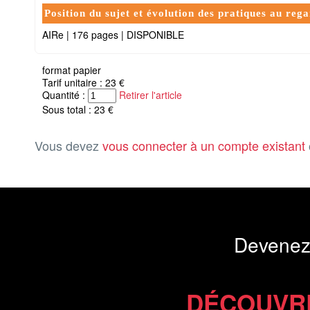
Position du sujet et évolution des pratiques au rega
AIRe
|
176 pages
|
DISPONIBLE
format papier
Tarif unitaire : 23 €
Quantité :
Retirer l'article
Sous total : 23 €
Vous devez
vous connecter à un compte existant
Devenez
DÉCOUVR