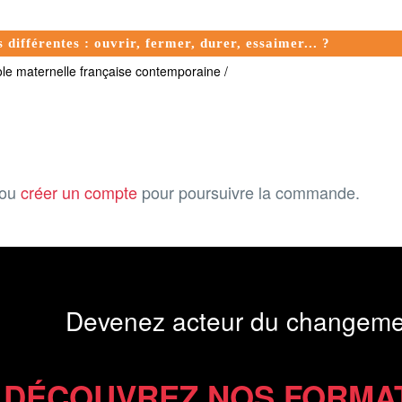
s différentes : ouvrir, fermer, durer, essaimer... ?
ole maternelle française contemporaine /
ou
créer un compte
pour poursuivre la commande.
Devenez acteur du changeme
DÉCOUVREZ NOS FORMA