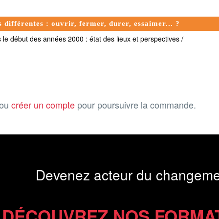
s différentes : ouvrir, fermer, durer, essaimer... ?
le début des années 2000 : état des lieux et perspectives /
ou
créer un compte
pour poursuivre la commande.
Devenez acteur du changeme
DÉCOUVREZ NOS FORMA