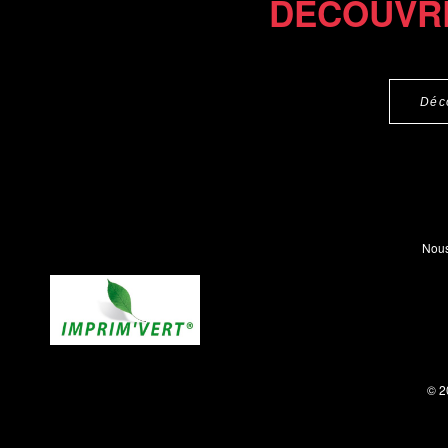
DÉCOUVR
Déc
Nous
© 2