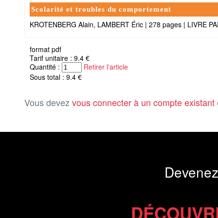
Scolarité et troubles du comportement
KROTENBERG Alain, LAMBERT Éric
|
278 pages
|
LIVRE P
format pdf
Tarif unitaire : 9.4 €
Quantité :
Retirer l'article
Sous total : 9.4 €
Vous devez
vous connecter à un compte existant
Devenez
DÉCOUVR