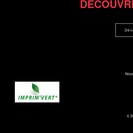
DÉCOUVR
Déc
Nous
© 2