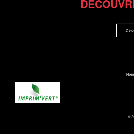
DÉCOUVR
Déc
Nous
© 2