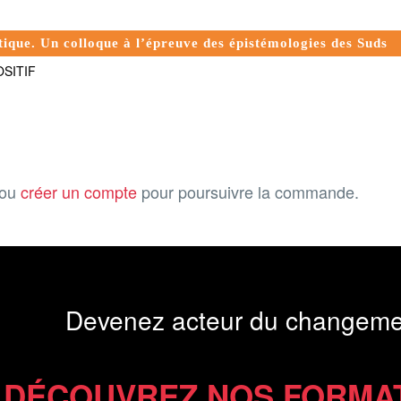
itique. Un colloque à l’épreuve des épistémologies des Suds
SITIF
ou
créer un compte
pour poursuivre la commande.
Devenez acteur du changeme
DÉCOUVREZ NOS FORMA