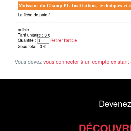
Moissons du Champ PI. Institutions, techniques et o
La fiche de paie /
article
Tarif unitaire : 3 €
Quantité :
Retirer l'article
Sous total : 3 €
Vous devez
vous connecter à un compte existant
Devenez
DÉCOUVR