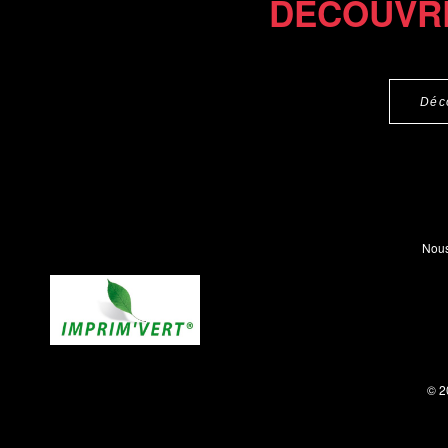
DÉCOUVR
Déc
Nous
© 2