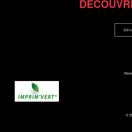
DÉCOUVR
Déc
Nous
© 2