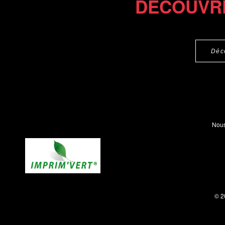
DÉCOUVR
Déc
Nous
© 2