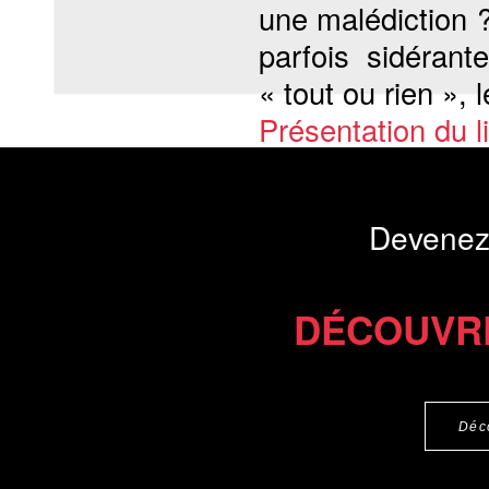
une malédiction ?
parfois sidérant
« tout ou rien », 
Présentation du li
Commander le livre 20 €
Commander l'Ebook 9.9 €
Devenez
DÉCOUVR
Déc