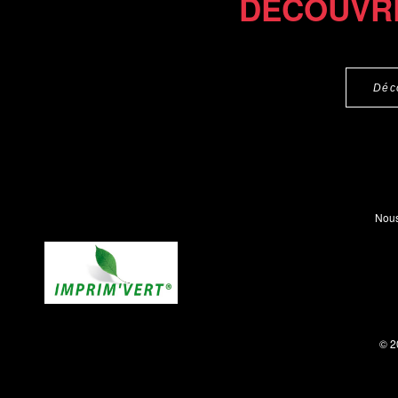
DÉCOUVR
Déc
Nous
© 2