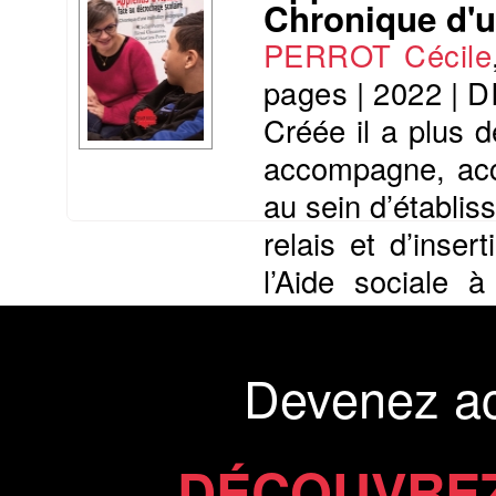
Chronique d'u
PERROT Cécile
pages
|
2022
|
D
Créée il a plus d
accompagne, accu
au sein d’établis
relais et d’inser
l’Aide sociale 
social, d’Accuei
Présentation du li
Devenez a
Commander le livre 20 €
Commander l'Ebook 11 €
DÉCOUVREZ