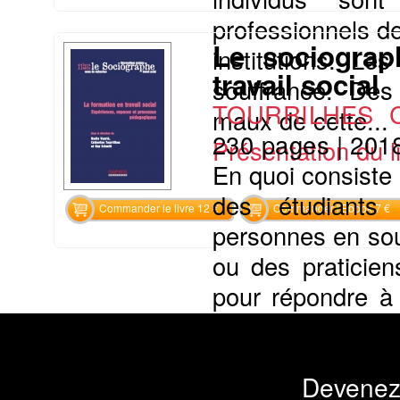
professionnels de
Le sociograp
institutions. Le
travail social
souffrance. Des 
TOURRILHES Ca
maux de cette...
230 pages
|
201
Présentation du li
En quoi consiste 
des étudiants
Commander le livre 12 €
Commander l'Ebook 7 €
personnes en sou
ou des praticien
pour répondre à 
dans cette forma
formateurs issus 
Devenez
Présentation du li