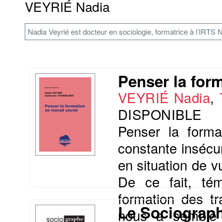
VEYRIÉ Nadia
Nadia Veyrié est docteur en sociologie, formatrice à l’IR
Penser la form
VEYRIÉ Nadia
,
DISPONIBLE
Penser la forma
constante insécu
en situation de vu
De ce fait, tém
formation des tra
Le Sociograph
nous a semblé 